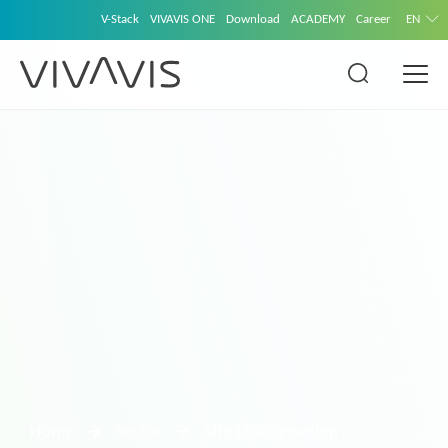
V-Stack
VIVAVIS ONE
Download
ACADEMY
Career
EN
Home
Sector
Alte Lösungsseiten