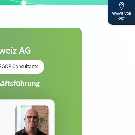
VIVAVIS VOR
ORT
hweiz AG
SGOP Consultants
häftsführung