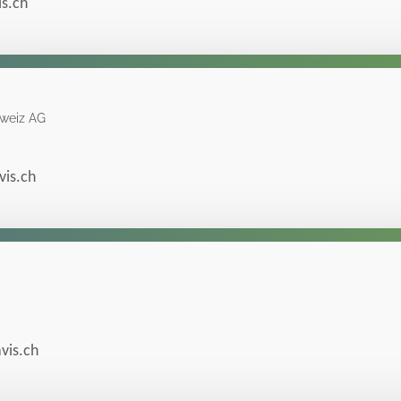
s.ch
hweiz AG
is.ch
vis.ch