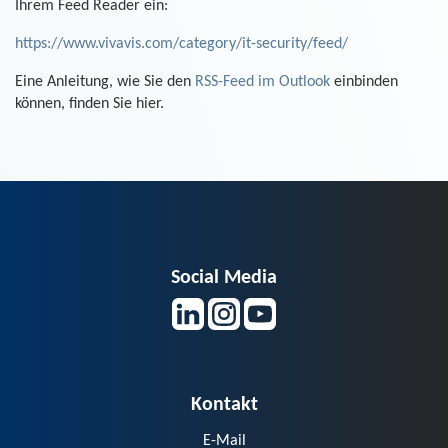
Ihrem Feed Reader ein:
https://www.vivavis.com/category/it-security/feed/
Eine Anleitung, wie Sie den
RSS-Feed im Outlook
einbinden
können, finden Sie hier.
Social Media
Kontakt
E-Mail