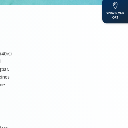
VIVAVIS VOR
ORT
 (40%)
d
gbar.
eines
ine