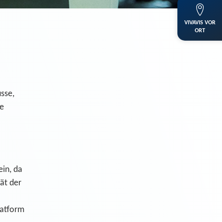
VIVAVIS VOR
ORT
usse,
se
ein, da
ät der
latform