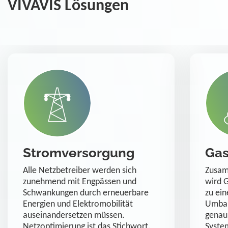
VIVAVIS Lösungen
Stromversorgung
Gas
Alle Netzbetreiber werden sich
Zusam
zunehmend mit Engpässen und
wird 
Schwankungen durch erneuerbare
zu ei
Energien und Elektromobilität
Umbau
auseinandersetzen müssen.
genau
Netzoptimierung ist das Stichwort.
Syste