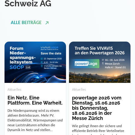
Schweiz AG
ALLE BEITRÄGE
Aktuelles
Aktuelles
powertage 2026 vom
Ein Netz. Eine
Dienstag, 16.06.2026
Plattform. Eine Warheit.
bis Donnerstag,
Die Niederspannung wird zu einem
18.06.2026 in der
aktiven Betriebsraum. Mehr PV,
Messe Zürich
Elektromobilität, Wärmepumpen und
neue Laststrukturen erhöhen die
Wie gelingt Ihnen der sichere und
Dynamik im Netz und stellen
effiziente Betrieb Ihrer Verteilnetze