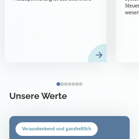
Steue
wesen
Unsere Werte
Vorausdenkend und ganzheitlich