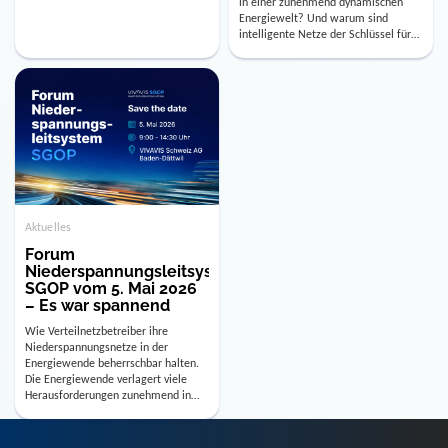
Verteilnetzbetreiber vor neue
in einer zunehmend dynamischen
operative und strategische Fragen.
Energiewelt? Und warum sind
Am Forum
intelligente Netze der Schlüssel für
Niederspannungsleitsystem SGOP
eine zukunftsfähige
2.0 zeigen wir, wie aus GIS- und
Energieversorgung? Genau darüber
Stammdaten ein nutzbarer
möchten wir mit Ihnen an den
Netzbereich entsteht und wie darauf
Powertagen sprechen. Erleben Sie,
Netzüberwachung, Netzbetrieb,
wie moderne
Netzplanung und Steuerung
Niederspannungsleitsysteme
aufbauen. Im Zentrum […]
Transparenz bis in die letzte
Netzebene schaffen und wie das
HIGH-LEIT die Mittel- und […]
Aktuelles
Forum
Niederspannungsleitsystem
SGOP vom 5. Mai 2026
– Es war spannend
Wie Verteilnetzbetreiber ihre
Niederspannungsnetze in der
Energiewende beherrschbar halten.
Die Energiewende verlagert viele
Herausforderungen zunehmend in
der Niederspannung. Photovoltaik,
Elektromobilität und neue
Laststrukturen führen zu einer