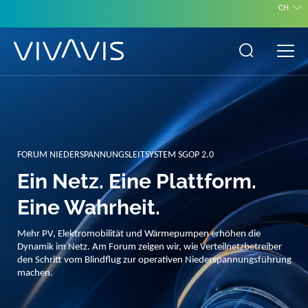
CH
VIVAVIS SMART GRID OPERATION PLATFORM
Brandneue VIVAVIS TALK`s
Auch dieses Jahr setzten wir unsere Reihe der beliebten VIVAVIS
TALK`s (Webinare) über die Niederspannungsnetzführung mit der
VIVAVIS Smart Grid Operation Platform (SGOP) fort. Einige neue
und vor allem hilfreiche Anwendungsmöglichkeiten stellen wir vor.
Einfach anmelden – seien Sie gespannt. Übrigens, die VIVAVIS SGOP
ist in der DACH-Region bereits mehrfach erfolgreich im Einsatz.