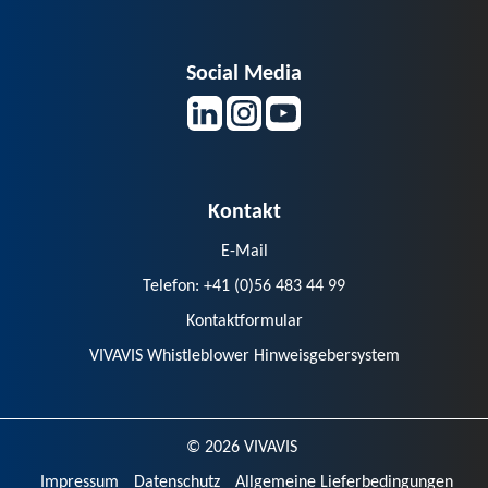
steigenden Komplexität im
Netzbetrieb und erfordern neue
Ansätze für Transparenz, Analyse und
Entscheidungsunterstützung. Im
Social Media
Forum Niederspannungsleitsystem
diskutierten Fach- und
Führungskräfte von
Verteilnetzbetreibern gemeinsam
mit Experten aus der Praxis, wie […]
Kontakt
E-Mail
Telefon: +41 (0)56 483 44 99
Kontaktformular
VIVAVIS Whistleblower Hinweisgebersystem
© 2026 VIVAVIS
Impressum
Datenschutz
Allgemeine Lieferbedingungen