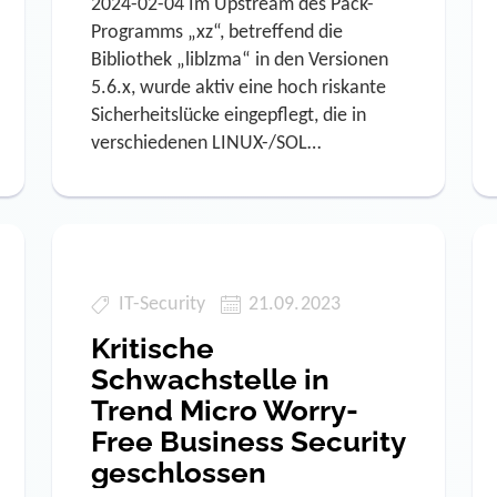
2024-02-04 Im Upstream des Pack-
Programms „xz“, betreffend die
Bibliothek „liblzma“ in den Versionen
5.6.x, wurde aktiv eine hoch riskante
Sicherheitslücke eingepflegt, die in
verschiedenen LINUX-/SOL…
IT-Security
21.09.2023
Kritische
Schwachstelle in
Trend Micro Worry-
Free Business Security
geschlossen