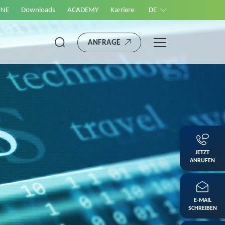
ONE
Downloads
ACADEMY
Karriere
DE
ANFRAGE
JETZT
ANRUFEN
E-MAIL
SCHREIBEN