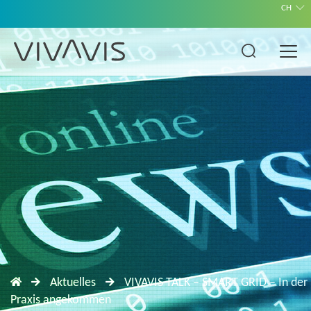
CH
Aktuelles
VIVAVIS TALK – SMART GRID – In der
Praxis angekommen