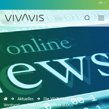
CH
Aktuelles
Die VIVAVIS Gruppe erweitert
Vorstand um Chief Digital Officer (CDO)